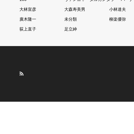
大林宣彦
大森寿美男
小林達夫
廣木隆一
未分類
柳楽優弥
荻上直子
足立紳