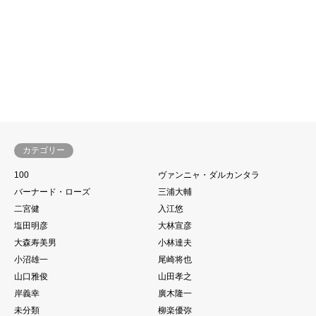
カテゴリー
100
ヴァンニャ・ダルカンタラ
バーナード・ローズ
三浦大輔
二宮健
入江悠
塩田明彦
大林宣彦
大森寿美男
小林達夫
小沼雄一
尾崎将也
山口雅俊
山田孝之
岸義幸
廣木隆一
未分類
柳楽優弥