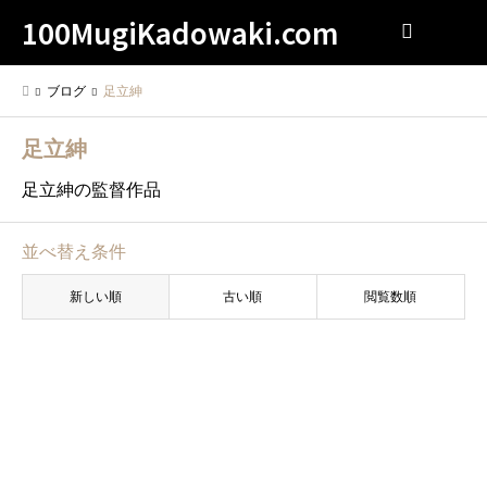
100MugiKadowaki.com
検索
ブログ
足立紳
足立紳
足立紳の監督作品
並べ替え条件
新しい順
古い順
閲覧数順
足立紳
14の夜 (2016)