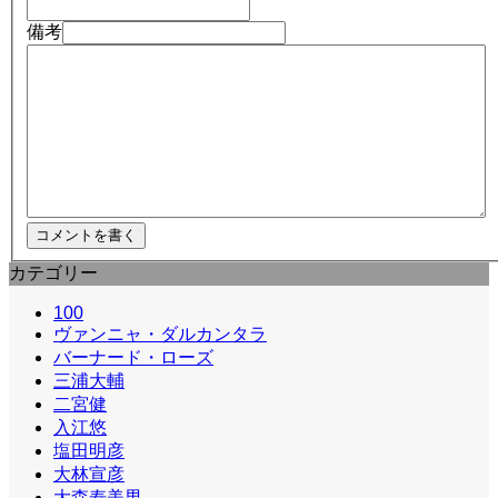
備考
カテゴリー
100
ヴァンニャ・ダルカンタラ
バーナード・ローズ
三浦大輔
二宮健
入江悠
塩田明彦
大林宣彦
大森寿美男