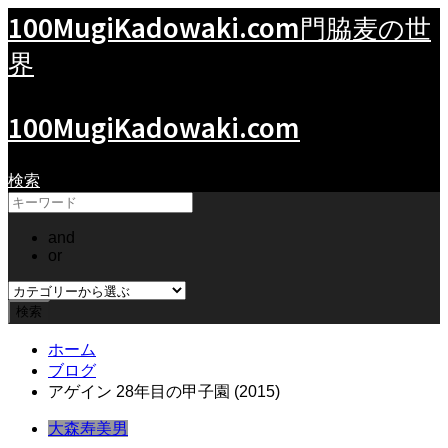
100MugiKadowaki.com
門脇麦の世
界
100MugiKadowaki.com
検索
and
or
ホーム
ブログ
アゲイン 28年目の甲子園 (2015)
大森寿美男