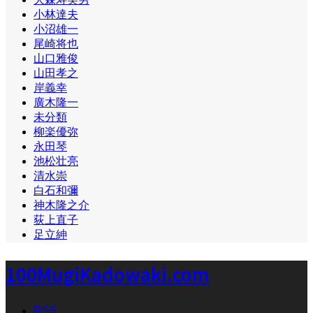
小林達夫
小沼雄一
尾崎将也
山口雅俊
山田孝之
岸義幸
廣木隆一
未分類
柳楽優弥
永田琴
池松壮亮
清水崇
白石和彌
神木隆之介
荻上直子
足立紳
100MugiKadowaki.com
RSS