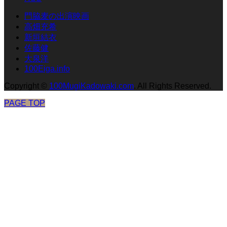
門脇麦の出演映画
高畑充希
新垣結衣
佐藤健
大泉洋
100Eiga.info
Copyright
©
100MugiKadowaki.com
. All Rights Reserved.
PAGE TOP