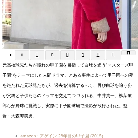
元高校球児たちが憧れの甲子園を目指して白球を追う“マスターズ甲
子園”をテーマにした人間ドラマ。とある事件によって甲子園への夢
を絶たれた元球児たちが、過去を清算するべく、再び白球を追う姿
が父親と子供たちのドラマを交えてつづられる。中井貴一、柳葉敏
郎らが野球に挑戦し、実際に甲子園球場で撮影が敢行された。監
督：大森寿美男。
amazon : アゲイン 28年目の甲子園 (2015)