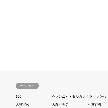
ヴァンニャ・ダルカンタラ
廣木隆一
2020.05.17
2020.05.
カテゴリー
100
ヴァンニャ・ダルカンタラ
バーナ
大林宣彦
大森寿美男
小林達夫