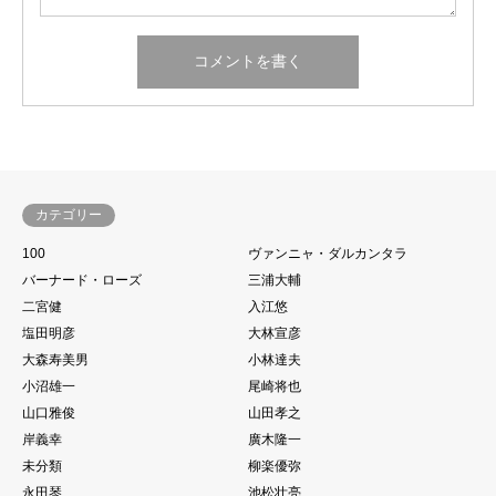
カテゴリー
100
ヴァンニャ・ダルカンタラ
バーナード・ローズ
三浦大輔
二宮健
入江悠
塩田明彦
大林宣彦
大森寿美男
小林達夫
小沼雄一
尾崎将也
山口雅俊
山田孝之
岸義幸
廣木隆一
未分類
柳楽優弥
永田琴
池松壮亮