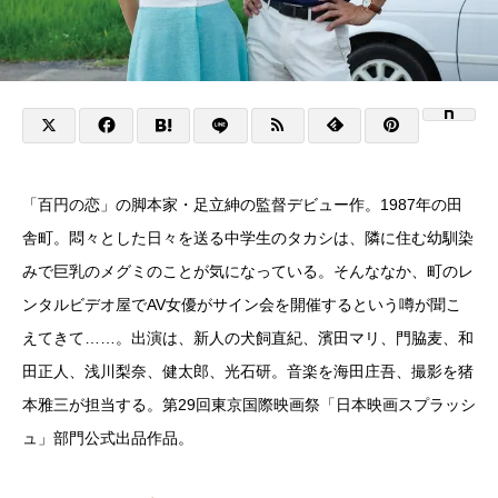
「百円の恋」の脚本家・足立紳の監督デビュー作。1987年の田
舎町。悶々とした日々を送る中学生のタカシは、隣に住む幼馴染
みで巨乳のメグミのことが気になっている。そんななか、町のレ
ンタルビデオ屋でAV女優がサイン会を開催するという噂が聞こ
えてきて……。出演は、新人の犬飼直紀、濱田マリ、門脇麦、和
田正人、浅川梨奈、健太郎、光石研。音楽を海田庄吾、撮影を猪
本雅三が担当する。第29回東京国際映画祭「日本映画スプラッシ
ュ」部門公式出品作品。