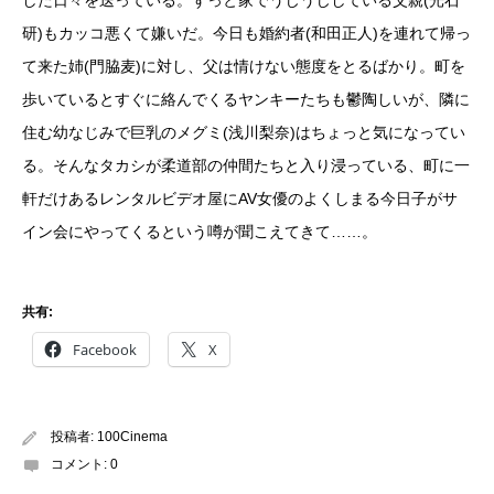
研)もカッコ悪くて嫌いだ。今日も婚約者(和田正人)を連れて帰っ
て来た姉(門脇麦)に対し、父は情けない態度をとるばかり。町を
歩いているとすぐに絡んでくるヤンキーたちも鬱陶しいが、隣に
住む幼なじみで巨乳のメグミ(浅川梨奈)はちょっと気になってい
る。そんなタカシが柔道部の仲間たちと入り浸っている、町に一
軒だけあるレンタルビデオ屋にAV女優のよくしまる今日子がサ
イン会にやってくるという噂が聞こえてきて……。
共有:
Facebook
X
投稿者:
100Cinema
コメント:
0